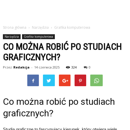
Strona główna
Narzędzia
Grafika komputerowa
Narzędzia
Grafika komputerowa
CO MOŻNA ROBIĆ PO STUDIACH
GRAFICZNYCH?
Przez
Redakcja
-
14 czerwca 2025
324
0
Co można robić po studiach
graficznych?
Studia graficzne to fascynujący kierunek, który otwiera wiele