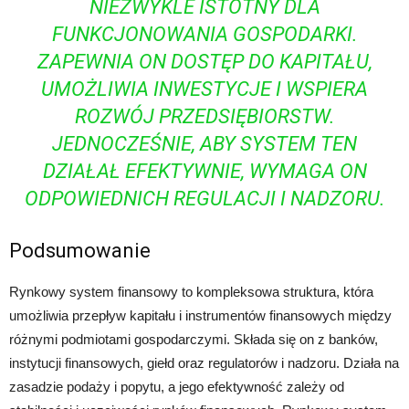
NIEZWYKLE ISTOTNY DLA
FUNKCJONOWANIA GOSPODARKI.
ZAPEWNIA ON DOSTĘP DO KAPITAŁU,
UMOŻLIWIA INWESTYCJE I WSPIERA
ROZWÓJ PRZEDSIĘBIORSTW.
JEDNOCZEŚNIE, ABY SYSTEM TEN
DZIAŁAŁ EFEKTYWNIE, WYMAGA ON
ODPOWIEDNICH REGULACJI I NADZORU.
Podsumowanie
Rynkowy system finansowy to kompleksowa struktura, która
umożliwia przepływ kapitału i instrumentów finansowych między
różnymi podmiotami gospodarczymi. Składa się on z banków,
instytucji finansowych, giełd oraz regulatorów i nadzoru. Działa na
zasadzie podaży i popytu, a jego efektywność zależy od