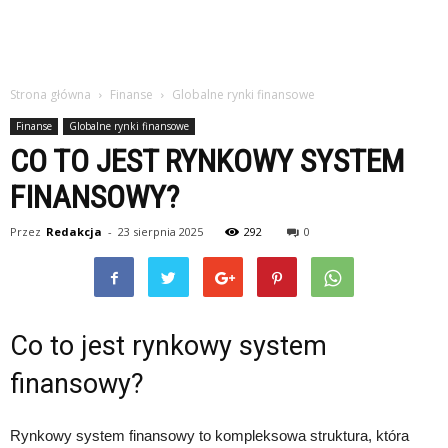
Strona główna
Finanse
Globalne rynki finansowe
Finanse
Globalne rynki finansowe
CO TO JEST RYNKOWY SYSTEM
FINANSOWY?
Przez
Redakcja
-
23 sierpnia 2025
292
0
Co to jest rynkowy system
finansowy?
Rynkowy system finansowy to kompleksowa struktura, która