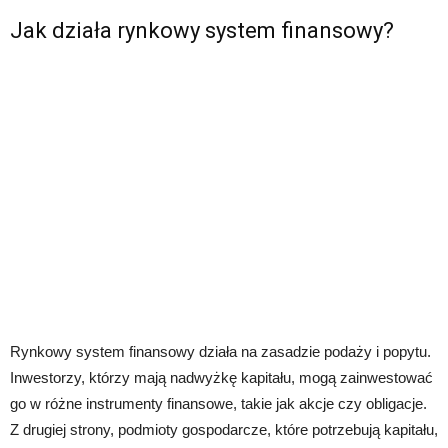
Jak działa rynkowy system finansowy?
Rynkowy system finansowy działa na zasadzie podaży i popytu.
Inwestorzy, którzy mają nadwyżkę kapitału, mogą zainwestować
go w różne instrumenty finansowe, takie jak akcje czy obligacje.
Z drugiej strony, podmioty gospodarcze, które potrzebują kapitału,