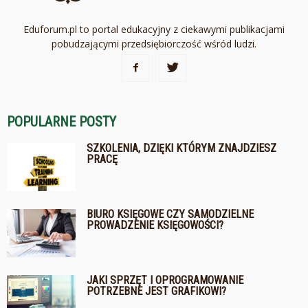
Eduforum.pl to portal edukacyjny z ciekawymi publikacjami
pobudzającymi przedsiębiorczość wśród ludzi.
POPULARNE POSTY
SZKOLENIA, DZIĘKI KTÓRYM ZNAJDZIESZ
PRACĘ
BIURO KSIĘGOWE CZY SAMODZIELNE
PROWADZENIE KSIĘGOWOŚCI?
JAKI SPRZĘT I OPROGRAMOWANIE
POTRZEBNE JEST GRAFIKOWI?