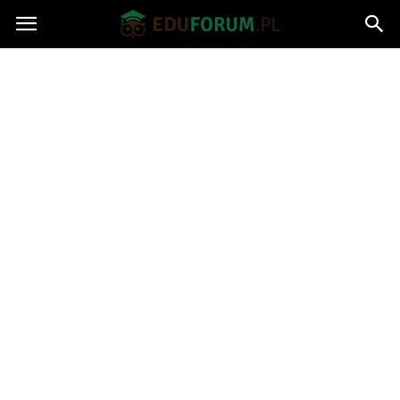
Eduforum.pl