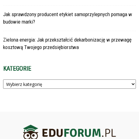
Jak sprawdzony producent etykiet samoprzylepnych pomaga w
budowie marki?
Zielona energia: Jak przekształcić dekarbonizację w przewagę
kosztową Twojego przedsiębiorstwa
KATEGORIE
Kategorie