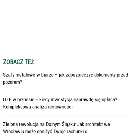
ZOBACZ TEŻ
Szafy metalowe w biurze – jak zabezpieczyć dokumenty przed
pożarem?
OZE w biznesie – kiedy inwestycja naprawdę się opłaca?
Kompleksowa analiza rentowności
Zielona rewolucja na Dolnym Śląsku: Jak architekt we
Wrocławiu może obniżyć Twoje rachunki o...