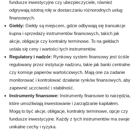
fundusze inwestycyjne czy ubezpieczyciele, również
odgrywają istotną rolę w dostarczaniu różnorodnych usług
finansowych.
Giełdy:
Giełdy są miejscem, gdzie odbywają się transakcje
kupna i sprzedaży instrumentów finansowych, takich jak
akcje, obligacje czy kontrakty terminowe. To na giełdach
ustala się ceny i wartości tych instrumentów.
Regulatory i nadzór:
Rynkowy system finansowy jest ściśle
regulowany przez instytucje nadzoru, takie jak banki centralne
czy komisje papierów wartościowych. Mają one za zadanie
monitorować i kontrolować działanie rynków finansowych, aby
zapewnić uczciwość i stabilność.
Instrumenty finansowe:
Instrumenty finansowe to narzędzia,
które umożliwiają inwestowanie i zarządzanie kapitałem.
Mogą to być akcje, obligacje, kontrakty terminowe, opcje czy
fundusze inwestycyjne. Każdy z tych instrumentów ma swoje
unikalne cechy i ryzyka.