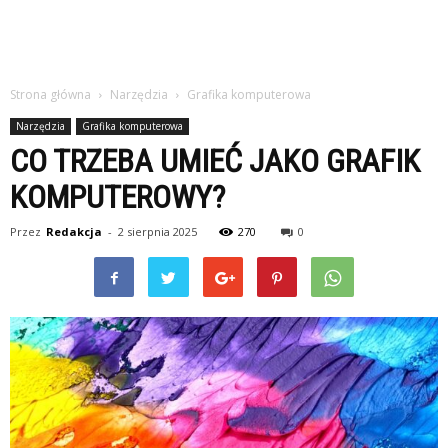
Strona główna
Narzędzia
Grafika komputerowa
Narzędzia
Grafika komputerowa
CO TRZEBA UMIEĆ JAKO GRAFIK
KOMPUTEROWY?
Przez
Redakcja
-
2 sierpnia 2025
270
0