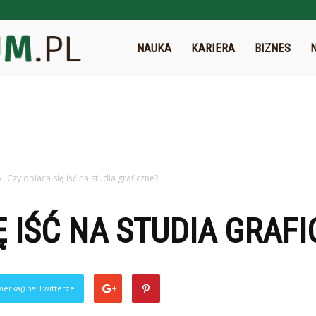
Eduforum.pl
NAUKA
KARIERA
BIZNES
Czy opłaca się iść na studia graficzne?
Ę IŚĆ NA STUDIA GRAF
ierkaj) na Twitterze