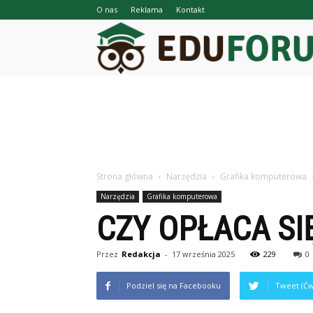
O nas
Reklama
Kontakt
Strona główna
Narzędzia
Grafika komputerowa
Narzędzia
Grafika komputerowa
CZY OPŁACA SI
Przez
Redakcja
-
17 września 2025
229
0
Podziel się na Facebooku
Tweet (Ćw