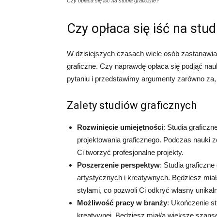
Czy opłaca się iść na studia graficzne?
Czy opłaca się iść na stud
W dzisiejszych czasach wiele osób zastanawia 
graficzne. Czy naprawdę opłaca się podjąć nau
pytaniu i przedstawimy argumenty zarówno za, 
Zalety studiów graficznych
Rozwinięcie umiejętności
: Studia graficz
projektowania graficznego. Podczas nauki z
Ci tworzyć profesjonalne projekty.
Poszerzenie perspektyw
: Studia graficzn
artystycznych i kreatywnych. Będziesz mia
stylami, co pozwoli Ci odkryć własny unikaln
Możliwość pracy w branży
: Ukończenie st
kreatywnej. Będziesz miał/a większe szanse 