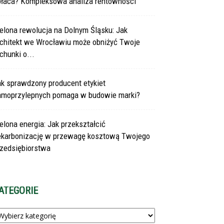
płaca? Kompleksowa analiza rentowności
elona rewolucja na Dolnym Śląsku: Jak
rchitekt we Wrocławiu może obniżyć Twoje
chunki o...
ak sprawdzony producent etykiet
amoprzylepnych pomaga w budowie marki?
elona energia: Jak przekształcić
ekarbonizację w przewagę kosztową Twojego
rzedsiębiorstwa
ATEGORIE
tegorie