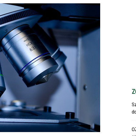
Z
S
d
O