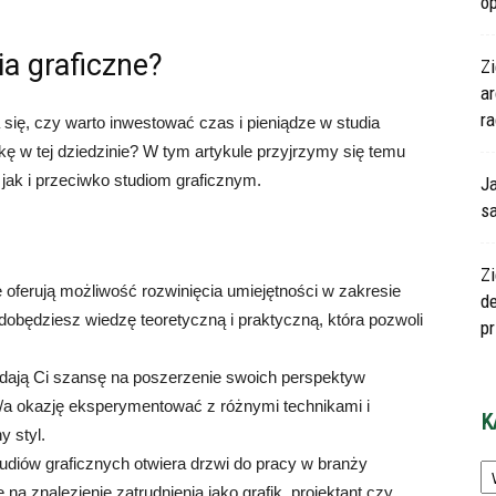
o
ia graficzne?
Zi
a
ra
się, czy warto inwestować czas i pieniądze w studia
kę w tej dziedzinie? W tym artykule przyjrzymy się temu
jak i przeciwko studiom graficznym.
J
s
Zi
ne oferują możliwość rozwinięcia umiejętności w zakresie
d
dobędziesz wiedzę teoretyczną i praktyczną, która pozwoli
p
e dają Ci szansę na poszerzenie swoich perspektyw
ł/a okazję eksperymentować z różnymi technikami i
K
y styl.
Ka
udiów graficznych otwiera drzwi do pracy w branży
na znalezienie zatrudnienia jako grafik, projektant czy