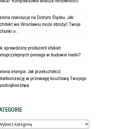
płaca? Kompleksowa analiza rentowności
elona rewolucja na Dolnym Śląsku: Jak
rchitekt we Wrocławiu może obniżyć Twoje
chunki o...
ak sprawdzony producent etykiet
amoprzylepnych pomaga w budowie marki?
elona energia: Jak przekształcić
ekarbonizację w przewagę kosztową Twojego
rzedsiębiorstwa
ATEGORIE
tegorie