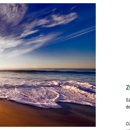
Z
S
d
O