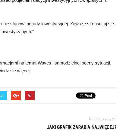
 przed podjęciem decyzji inwestycyjnych związanych z
i nie stanowi porady inwestycyjnej. Zawsze skonsultuj się
 inwestycyjnych.*
rmacjami na temat Waves i samodzielnej oceny sytuacji.
iedz się więcej.
ter
Następny artykuł
JAKI GRAFIK ZARABIA NAJWIĘCEJ?