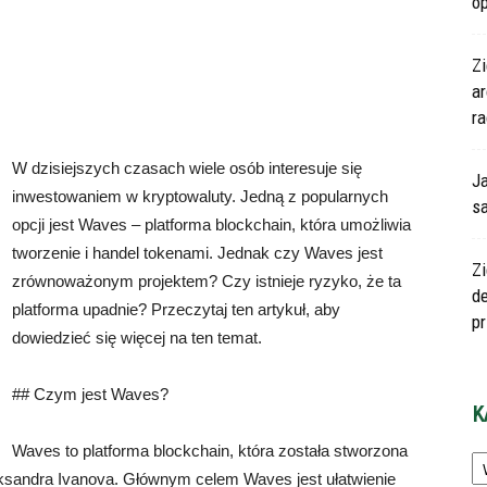
o
Zi
a
ra
W dzisiejszych czasach wiele osób interesuje się
J
inwestowaniem w kryptowaluty. Jedną z popularnych
s
opcji jest Waves – platforma blockchain, która umożliwia
tworzenie i handel tokenami. Jednak czy Waves jest
Zi
zrównoważonym projektem? Czy istnieje ryzyko, że ta
d
platforma upadnie? Przeczytaj ten artykuł, aby
p
dowiedzieć się więcej na ten temat.
## Czym jest Waves?
K
Ka
Waves to platforma blockchain, która została stworzona
eksandra Ivanova. Głównym celem Waves jest ułatwienie