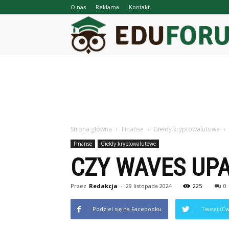
O nas
Reklama
Kontakt
Strona główna
Finanse
Giełdy kryptowalutowe
Finanse
Giełdy kryptowalutowe
CZY WAVES UPA
Przez
Redakcja
-
29 listopada 2024
225
0
Podziel się na Facebooku
Tweet (Ćw