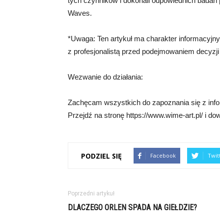
tych czynników i dokonali odpowiednich badań
Waves.
*Uwaga: Ten artykuł ma charakter informacyjny 
z profesjonalistą przed podejmowaniem decyzji
Wezwanie do działania:
Zachęcam wszystkich do zapoznania się z info
Przejdź na stronę https://www.wime-art.pl/ i dow
PODZIEL SIĘ
Facebook
Twit
Poprzedni artykuł
DLACZEGO ORLEN SPADA NA GIEŁDZIE?