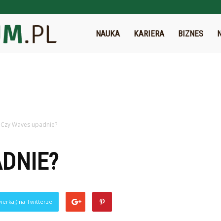
Eduforum.pl
NAUKA
KARIERA
BIZNES
Czy Waves upadnie?
DNIE?
ierkaj) na Twitterze