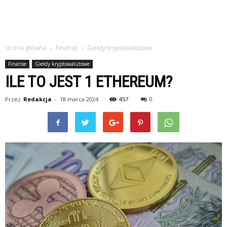
Strona główna
Finanse
Giełdy kryptowalutowe
Finanse
Giełdy kryptowalutowe
ILE TO JEST 1 ETHEREUM?
Przez
Redakcja
-
18 marca 2024
457
0