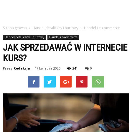
Strona główna
Handel detaliczny i hurtowy
Handel i e-commerce
Handel detaliczny i hurtowy
Handel i e-commerce
JAK SPRZEDAWAĆ W INTERNECIE
KURS?
Przez
Redakcja
-
17 kwietnia 2025
241
0