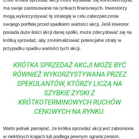
ma swoje zastosowanie na rynkach finansowych. Inwestorzy
mogą wykorzystywać tę strategię w celu zabezpieczenia
swojego portfela przed spadkiem wartości akcji. Jeśli inwestor
posiada duże ilości akcji danej spółki, może zdecydować się na
krótką sprzedaż, aby zminimalizować potencjalne straty w
przypadku spadku wartości tych akcji.
KRÓTKA SPRZEDAŻ AKCJI MOŻE BYĆ
RÓWNIEŻ WYKORZYSTYWANA PRZEZ
SPEKULANTÓW, KTÓRZY LICZĄ NA
SZYBKIE ZYSKI Z
KRÓTKOTERMINOWYCH RUCHÓW
CENOWYCH NA RYNKU.
Warto jednak pamiętać, że krótka sprzedaż akcji jest zabroniona
w niektórych krajach lub podlega pewnym ograniczeniom.