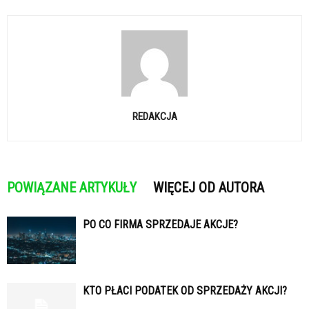
REDAKCJA
POWIĄZANE ARTYKUŁY
WIĘCEJ OD AUTORA
PO CO FIRMA SPRZEDAJE AKCJE?
KTO PŁACI PODATEK OD SPRZEDAŻY AKCJI?