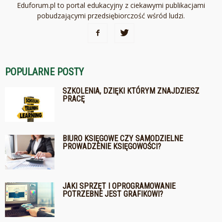
Eduforum.pl to portal edukacyjny z ciekawymi publikacjami
pobudzającymi przedsiębiorczość wśród ludzi.
POPULARNE POSTY
SZKOLENIA, DZIĘKI KTÓRYM ZNAJDZIESZ
PRACĘ
BIURO KSIĘGOWE CZY SAMODZIELNE
PROWADZENIE KSIĘGOWOŚCI?
JAKI SPRZĘT I OPROGRAMOWANIE
POTRZEBNE JEST GRAFIKOWI?