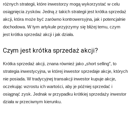
różnych strategii, które inwestorzy mogą wykorzystać w celu
osiągnięcia zysków. Jedną z takich strategii jest krótka sprzedaż
akcji, która może być zarówno kontrowersyjna, jak i potencjalnie
dochodowa. W tym artykule przyjrzymy się bliżej temu, czym
jest krótka sprzedaż akcji i jak działa.
Czym jest krótka sprzedaż akcji?
Krótka sprzedaż akcji, znana również jako „short selling”, to
strategia inwestycyjna, w której inwestor sprzedaje akcje, których
nie posiada. W tradycyjnej transakcji inwestor kupuje akcje,
oczekując wzrostu ich wartości, aby je później sprzedać i
osiągnąć zysk. Jednak w przypadku krótkiej sprzedaży inwestor
działa w przeciwnym kierunku.