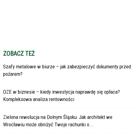
ZOBACZ TEŻ
Szafy metalowe w biurze – jak zabezpieczyć dokumenty przed
pożarem?
OZE w biznesie – kiedy inwestycja naprawdę się opłaca?
Kompleksowa analiza rentowności
Zielona rewolucja na Dolnym Śląsku: Jak architekt we
Wrocławiu może obniżyć Twoje rachunki o...