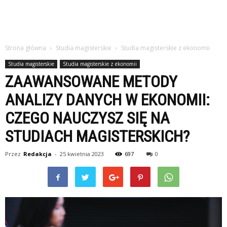
Strona główna
Studia magisterskie
Studia magisterskie z ekonomii
Studia magisterskie
Studia magisterskie z ekonomii
ZAAWANSOWANE METODY
ANALIZY DANYCH W EKONOMII:
CZEGO NAUCZYSZ SIĘ NA
STUDIACH MAGISTERSKICH?
Przez
Redakcja
-
25 kwietnia 2023
697
0