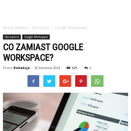
Strona główna
Narzędzia
Google Workspace
Narzędzia
Google Workspace
CO ZAMIAST GOOGLE
WORKSPACE?
Przez
Redakcja
-
30 kwietnia 2024
629
0