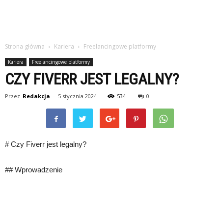
Strona główna
Kariera
Freelancingowe platformy
Kariera
Freelancingowe platformy
CZY FIVERR JEST LEGALNY?
Przez
Redakcja
-
5 stycznia 2024
534
0
# Czy Fiverr jest legalny?
## Wprowadzenie