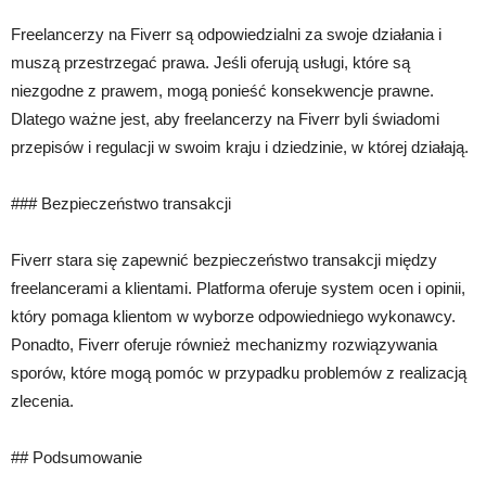
Freelancerzy na Fiverr są odpowiedzialni za swoje działania i
muszą przestrzegać prawa. Jeśli oferują usługi, które są
niezgodne z prawem, mogą ponieść konsekwencje prawne.
Dlatego ważne jest, aby freelancerzy na Fiverr byli świadomi
przepisów i regulacji w swoim kraju i dziedzinie, w której działają.
### Bezpieczeństwo transakcji
Fiverr stara się zapewnić bezpieczeństwo transakcji między
freelancerami a klientami. Platforma oferuje system ocen i opinii,
który pomaga klientom w wyborze odpowiedniego wykonawcy.
Ponadto, Fiverr oferuje również mechanizmy rozwiązywania
sporów, które mogą pomóc w przypadku problemów z realizacją
zlecenia.
## Podsumowanie