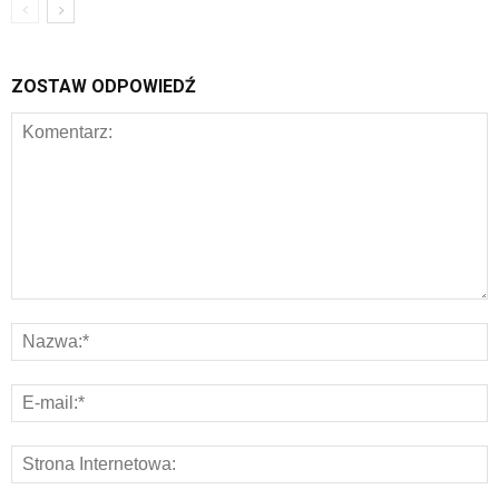
ZOSTAW ODPOWIEDŹ