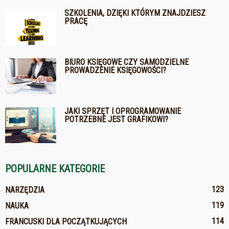
SZKOLENIA, DZIĘKI KTÓRYM ZNAJDZIESZ
PRACĘ
BIURO KSIĘGOWE CZY SAMODZIELNE
PROWADZENIE KSIĘGOWOŚCI?
JAKI SPRZĘT I OPROGRAMOWANIE
POTRZEBNE JEST GRAFIKOWI?
POPULARNE KATEGORIE
123
NARZĘDZIA
119
NAUKA
114
FRANCUSKI DLA POCZĄTKUJĄCYCH