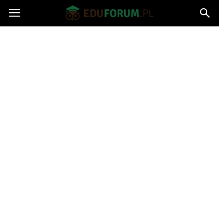
Eduforum.pl