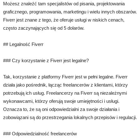
Możesz znaleźć tam specjalistów od pisania, projektowania
graficznego, programowania, marketingu i wielu innych obszarów.
Fiverr jest znane z tego, że oferuje usługi w niskich cenach,
często zaczynających się od 5 dolarów.
## Legalność Fiverr
### Czy korzystanie z Fiverr jest legalne?
Tak, korzystanie z platformy Fiverr jest w pełni legalne. Fiverr
działa jako pośrednik, łącząc freelancerów z klientami, którzy
potrzebują ich usług. Freelancerzy na Fiverr są niezależnymi
wykonawcami, którzy oferują swoje umiejętności i usługi.
Oznacza to, że są oni odpowiedzialni za swoje działania i
zobowiązani są do przestrzegania lokalnych przepisów i regulacji.
### Odpowiedzialność freelancerów