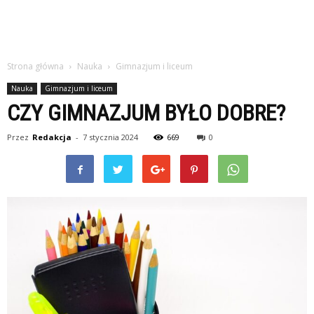
Strona główna
Nauka
Gimnazjum i liceum
Nauka
Gimnazjum i liceum
CZY GIMNAZJUM BYŁO DOBRE?
Przez
Redakcja
-
7 stycznia 2024
669
0